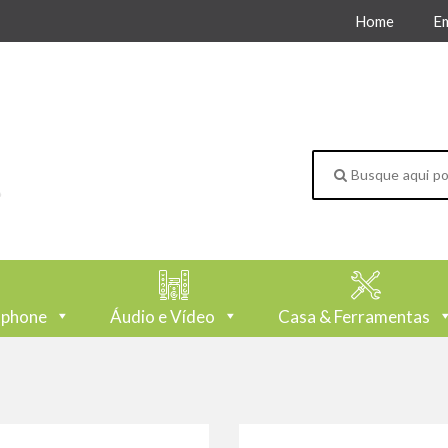
Home
E
tphone
Áudio e Vídeo
Casa & Ferramentas