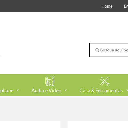
Home
E
tphone
Áudio e Vídeo
Casa & Ferramentas