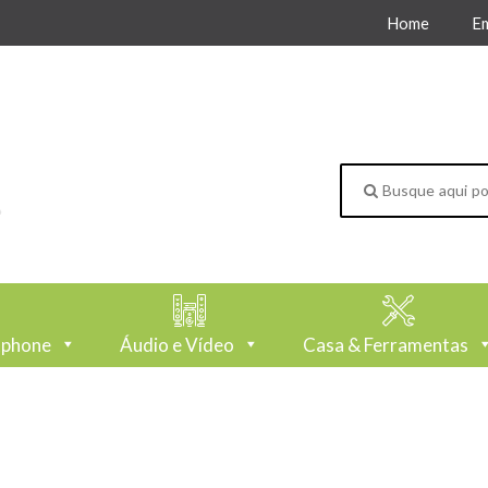
Home
E
tphone
Áudio e Vídeo
Casa & Ferramentas