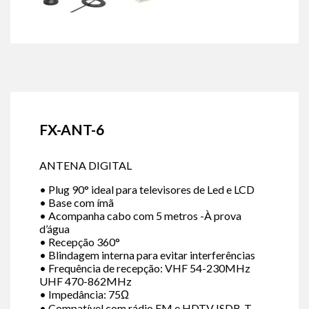
FX-ANT-6
ANTENA DIGITAL
• Plug 90° ideal para televisores de Led e LCD
• Base com ímã
• Acompanha cabo com 5 metros -À prova
d’água
• Recepção 360°
• Blindagem interna para evitar interferências
• Frequência de recepção: VHF 54-230MHz
UHF 470-862MHz
• Impedância: 75Ω
• Compatível com rádio FM e HDTV ISDB-T