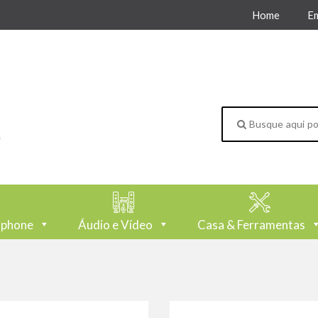
Home
E
tphone
Áudio e Vídeo
Casa & Ferramentas