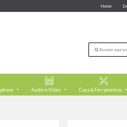
Home
E
tphone
Áudio e Vídeo
Casa & Ferramentas