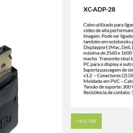
XC-ADP-28
Cabo utilizado para lig
vídeo de alta performanc
imagem. Pode ser ligad
também em notebooks p
Displayport (Mac, Dell, 
máxima de 2560 x 1600 
macho Transmite sinal ban
PC para o display e outr
Suporta passagem de si
v1.2 – Conectores (2) D
Moldado em PVC – Cabo:
Tensão de suporte: 300 
Resistência de contato:
VOLTAR