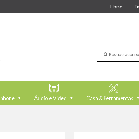
Home
E
tphone
Áudio e Vídeo
Casa & Ferramentas