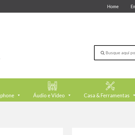
Home
E
tphone
Áudio e Vídeo
Casa & Ferramentas