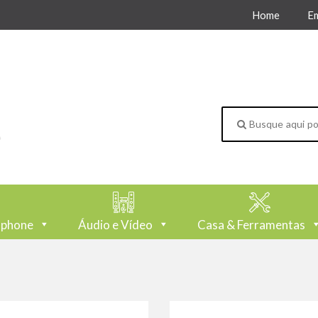
Home
E
tphone
Áudio e Vídeo
Casa & Ferramentas