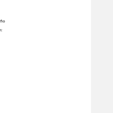
fio
m: