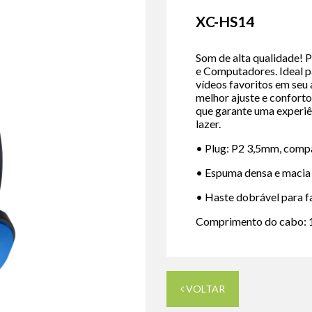
XC-HS14
Som de alta qualidade! 
e Computadores. Ideal pa
vídeos favoritos em seu 
melhor ajuste e confor
que garante uma experiên
lazer.
• Plug: P2 3,5mm, comp
• Espuma densa e macia
• Haste dobrável para fa
Comprimento do cabo: 
VOLTAR