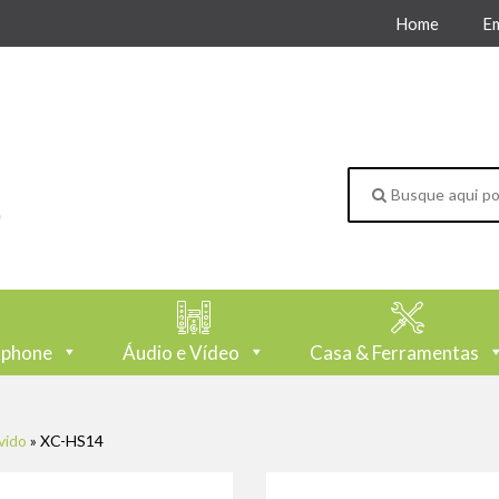
Home
E
tphone
Áudio e Vídeo
Casa & Ferramentas
vido
»
XC-HS14