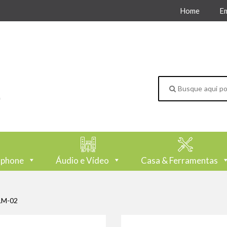
Home
E
tphone
Áudio e Vídeo
Casa & Ferramentas
LM-02