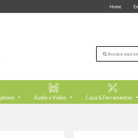
Home
E
tphone
Áudio e Vídeo
Casa & Ferramentas