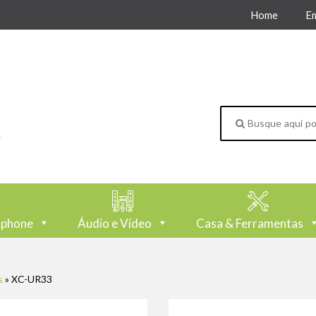
Home
E
tphone
Áudio e Vídeo
Casa & Ferramentas
s
»
XC-UR33