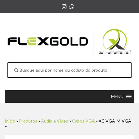
MENU
Início
»
Produtos
»
Áudio e Vídeo
»
Cabos VGA
»
XC-VGA-M-VGA-
F