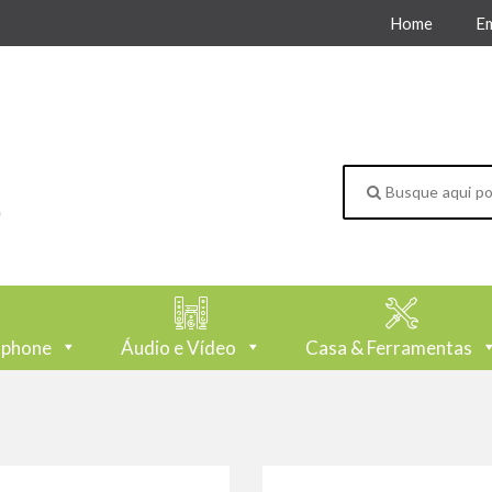
Home
E
tphone
Áudio e Vídeo
Casa & Ferramentas