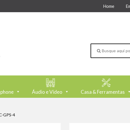
Home
E
tphone
Áudio e Vídeo
Casa & Ferramentas
C-GPS-4